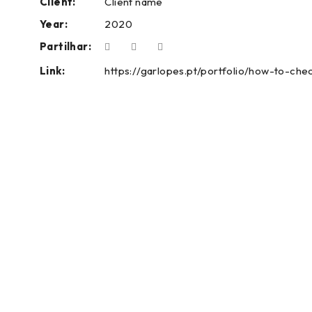
Client:
Client name
Year:
2020
Partilhar:
Link:
https://garlopes.pt/portfolio/how-to-che