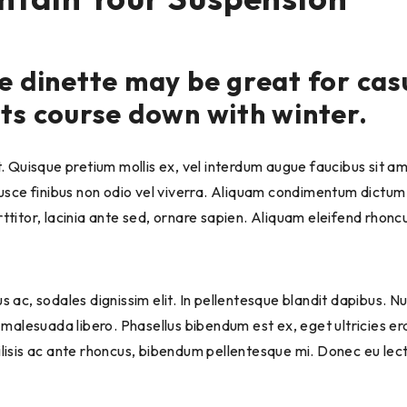
he dinette may be great for cas
sts course down with winter.
. Quisque pretium mollis ex, vel interdum augue faucibus sit am
 Fusce finibus non odio vel viverra. Aliquam condimentum dictu
ttitor, lacinia ante sed, ornare sapien. Aliquam eleifend rhonc
ctus ac, sodales dignissim elit. In pellentesque blandit dapibus
 malesuada libero. Phasellus bibendum est ex, eget ultricies era
lisis ac ante rhoncus, bibendum pellentesque mi. Donec eu lect