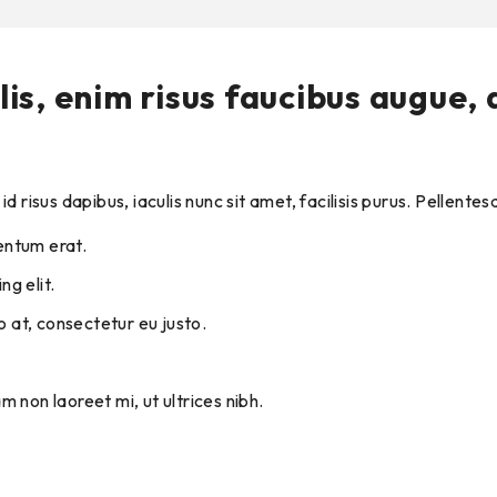
s, enim risus faucibus augue, q
d risus dapibus, iaculis nunc sit amet, facilisis purus. Pellent
entum erat.
g elit.
 at, consectetur eu justo.
m non laoreet mi, ut ultrices nibh.