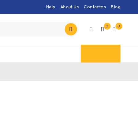
Help
About Us
Contactos
Blog
0
0