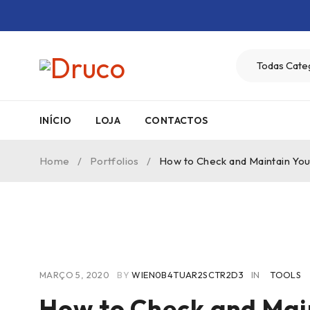
INÍCIO
LOJA
CONTACTOS
Home
/
Portfolios
/
How to Check and Maintain Yo
MARÇO 5, 2020
BY
WIEN0B4TUAR2SCTR2D3
IN
TOOLS
How to Check and Mai