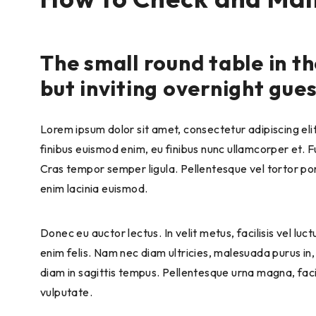
The small round table in t
but inviting overnight gue
Lorem ipsum dolor sit amet, consectetur adipiscing elit
finibus euismod enim, eu finibus nunc ullamcorper et.
Cras tempor semper ligula. Pellentesque vel tortor por
enim lacinia euismod.
Donec eu auctor lectus. In velit metus, facilisis vel lu
enim felis. Nam nec diam ultricies, malesuada purus in,
diam in sagittis tempus. Pellentesque urna magna, faci
vulputate.