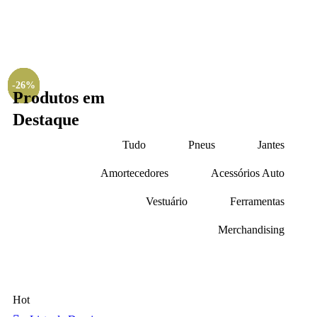
-36%
-52%
-41%
-57%
-26%
Produtos em
Destaque
Tudo
Pneus
Jantes
Amortecedores
Acessórios Auto
Vestuário
Ferramentas
Merchandising
Hot