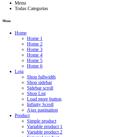
Menu
Todas Categorias
Menu
Home
Home 1
Home 2
Home 3
Home 4
Home 5
Home 6
Loja
Shop fullwidth
Shop sidebar
Sidebar scroll
Shop List
Load more button
Infinity Scroll
Ajax pagination
Product
Simple product
Variable product 1
Variable product 2