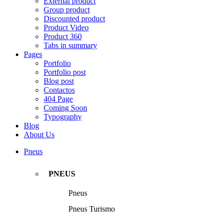
External product
Group product
Discounted product
Product Video
Product 360
Tabs in summary
Pages
Portfolio
Portfolio post
Blog post
Contactos
404 Page
Coming Soon
Typography
Blog
About Us
Pneus
PNEUS
Pneus
Pneus Turismo