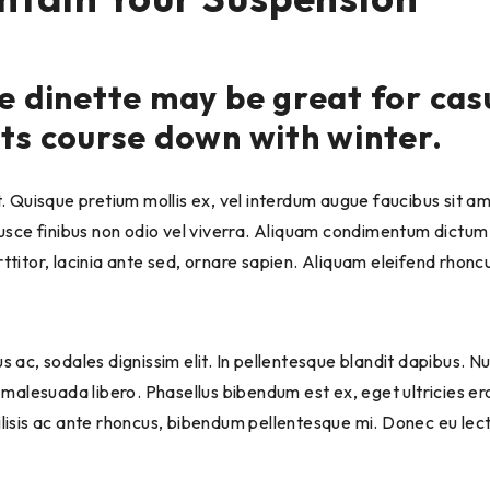
he dinette may be great for cas
sts course down with winter.
. Quisque pretium mollis ex, vel interdum augue faucibus sit am
 Fusce finibus non odio vel viverra. Aliquam condimentum dictu
ttitor, lacinia ante sed, ornare sapien. Aliquam eleifend rhonc
ctus ac, sodales dignissim elit. In pellentesque blandit dapibus
 malesuada libero. Phasellus bibendum est ex, eget ultricies era
lisis ac ante rhoncus, bibendum pellentesque mi. Donec eu lect