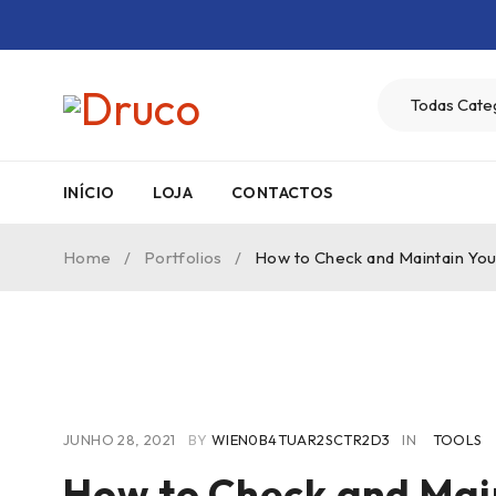
INÍCIO
LOJA
CONTACTOS
Home
/
Portfolios
/
How to Check and Maintain Yo
JUNHO 28, 2021
BY
WIEN0B4TUAR2SCTR2D3
IN
TOOLS
How to Check and Mai