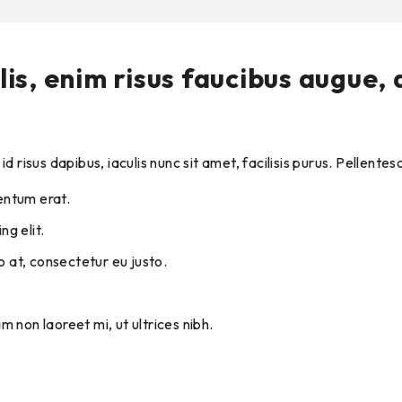
s, enim risus faucibus augue, q
d risus dapibus, iaculis nunc sit amet, facilisis purus. Pellent
entum erat.
g elit.
 at, consectetur eu justo.
m non laoreet mi, ut ultrices nibh.