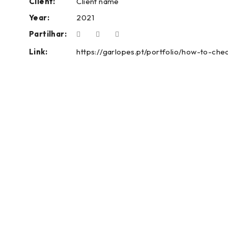
Client:
Client name
Year:
2021
Partilhar:
Link:
https://garlopes.pt/portfolio/how-to-ch