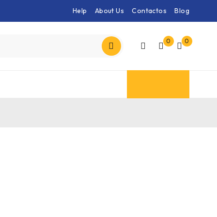
Help
About Us
Contactos
Blog
0
0