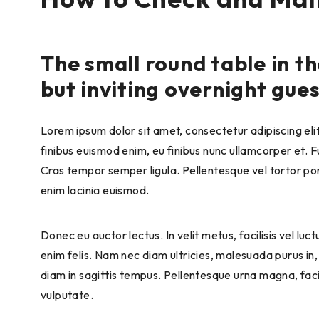
The small round table in t
but inviting overnight gue
Lorem ipsum dolor sit amet, consectetur adipiscing elit
finibus euismod enim, eu finibus nunc ullamcorper et.
Cras tempor semper ligula. Pellentesque vel tortor por
enim lacinia euismod.
Donec eu auctor lectus. In velit metus, facilisis vel lu
enim felis. Nam nec diam ultricies, malesuada purus in,
diam in sagittis tempus. Pellentesque urna magna, faci
vulputate.