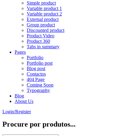
Simple product
Variable product 1
Variable product 2
External product
Group product
Discounted product
Product Video
Product 360
Tabs in summary
Pages
Portfolio
Portfolio post
Blog post
Contactos
404 Page
Coming Soon
Typography
Blog
About Us
Login/Register
Procure por produtos...