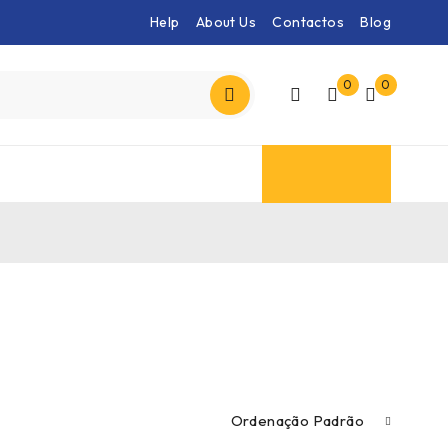
Help
About Us
Contactos
Blog
0
0
Ordenação Padrão