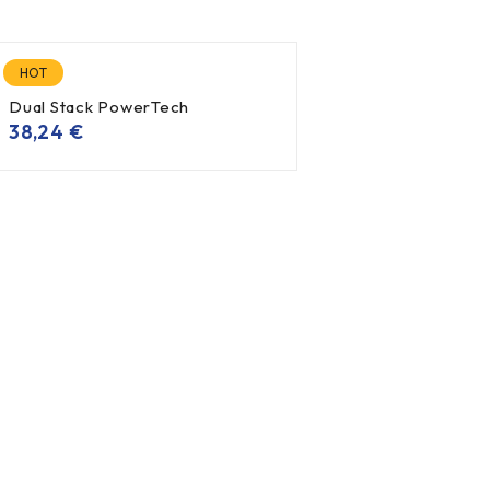
HOT
Dual Stack PowerTech
38,24
€