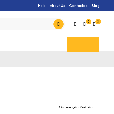
Help
About Us
Contactos
Blog
0
0
Ordenação Padrão