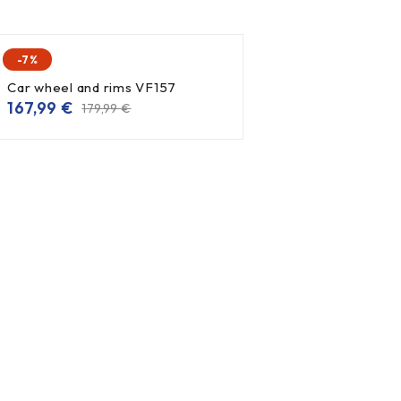
-7%
Car wheel and rims VF157
167,99
€
179,99
€