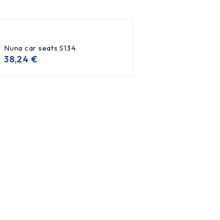
Nuna car seats S134
38,24
€