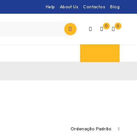
Help
About Us
Contactos
Blog
0
0
Ordenação Padrão